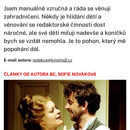
Jsem manuálně vzručná a ráda se věnuji
zahradničení. Někdy je hlídání dětí a
věnování se redaktorské činnosti dost
náročné, ale své děti miluji nadevše a koníčků
bych se vzdát nemohla. Je to pohon, který mě
popohání dál.
E-mail autora:
redakce@kinotip2.cz
ČLÁNKY OD AUTORA BC. SOFIE NOVÁKOVÁ