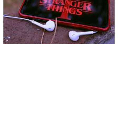
Stranger things 4 se blíží. Netflix
zveřejnil detaily
Jak informoval server popbuzz.com, v roce 2022 se konečně
dočkáme pokračování seriálu Stranger Things. Něco málo jsme
se dozvěděli již nyní
10.8.2021