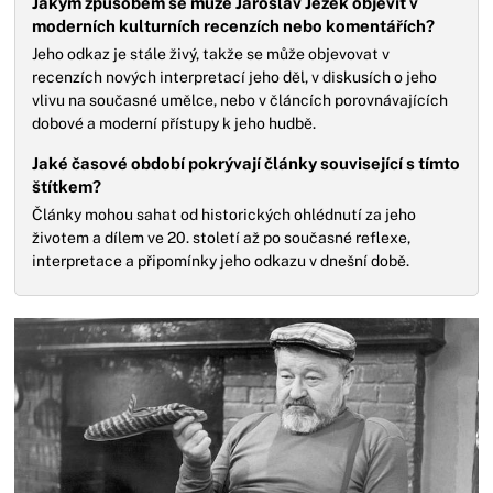
Jakým způsobem se může Jaroslav Ježek objevit v
moderních kulturních recenzích nebo komentářích?
Jeho odkaz je stále živý, takže se může objevovat v
recenzích nových interpretací jeho děl, v diskusích o jeho
vlivu na současné umělce, nebo v článcích porovnávajících
dobové a moderní přístupy k jeho hudbě.
Jaké časové období pokrývají články související s tímto
štítkem?
Články mohou sahat od historických ohlédnutí za jeho
životem a dílem ve 20. století až po současné reflexe,
interpretace a připomínky jeho odkazu v dnešní době.