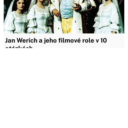
Jan Werich a jeho filmové role v 10
otázkách
Kdo by neznal Jana Wericha. Celým jménem Jan Křtitel
František Serafínský Werich se narodil 6. února 1905 na
pražském Smíchově a zemřel 31. října 1980 v Praze. Vyrůstal
v rodině úředníka Vratislava Wericha.
28.12.2023
MOŽNÁ JSTE ZMEŠKALI