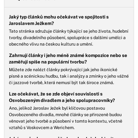
Jaký typ článků mohu očekávat ve spojitosti s
Jaroslavem Ježkem?
Tato stránka sdružuje články týkající se jeho života, hudební
tvorby, divadelního působení, spolupráce s dalšími umělci a
obecného vlivu na českou kulturu a umění.
Zahrnují články i jeho méně známé kompozice nebo se
zaměřují spíše na populární tvorbu?
Můžete zde nalézt články pokrývající jak jeho ikonické
písně a scénickou hudbu, tak i analýzy a zmínky o jeho vážné
či jazzové tvorbě, která nemusí být tak široce známá.
Lze očekávat, že se zde objeví souvislosti s
Osvobozeným divadlem a jeho spolupracovníky?
Ano, jelikož Jaroslav Ježek byl klíčovou postavou
Osvobozeného divadla, mnohé články se přirozeně budou
věnovat jeho tvorbě a působení v tomto kontextu, včetně
vztahů s Voskovcem a Werichem.