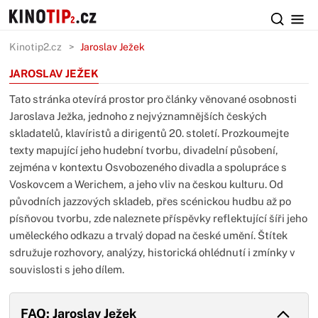
Kinotip2.cz
Jaroslav Ježek
JAROSLAV JEŽEK
Tato stránka otevírá prostor pro články věnované osobnosti
Jaroslava Ježka, jednoho z nejvýznamnějších českých
skladatelů, klavíristů a dirigentů 20. století. Prozkoumejte
texty mapující jeho hudební tvorbu, divadelní působení,
zejména v kontextu Osvobozeného divadla a spolupráce s
Voskovcem a Werichem, a jeho vliv na českou kulturu. Od
původních jazzových skladeb, přes scénickou hudbu až po
písňovou tvorbu, zde naleznete příspěvky reflektující šíři jeho
uměleckého odkazu a trvalý dopad na české umění. Štítek
sdružuje rozhovory, analýzy, historická ohlédnutí i zmínky v
souvislosti s jeho dílem.
FAQ: Jaroslav Ježek