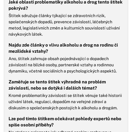
Jaké oblasti problematiky alkoholu a drog tento štítek
pokrývá?
Štítek sdružuje články týkající se zdravotních rizik,
společenských dopadů, prevence závislostí, léčebných
metod, legislativních změn a kulturních souvislostí užívání
návykových látek.
Najdu zde články o vlivu alkoholu a drog na rodinu či
mezilidské vztahy?
Ano, štítek zahrnuje obsah pojednávající o dopadech
závislostí na blízké osoby, partnerské vztahy a rodinnou
dynamiku, včetně sociálních a psychologických aspektů.
Zaměřuje se tento štítek výhradně na problém
závislosti, nebo se dotýká i dalších témat?
Kromě problematiky závislosti se štítek věnuje také historii
užívání látek, regulaci, dopadům na veřejné zdraví a
diskusím o společenských postojích k alkoholu a drogám.
Lze pod tímto štítkem očekávat pohledy expertů nebo
spíše osobní příběhy?