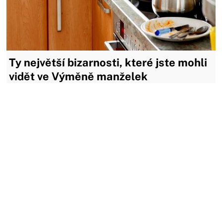
Ty největší bizarnosti, které jste mohli
vidět ve Výměně manželek
Výměna manželek poskytuje soutěžícím možnost
nahlédnout na 10 dní do chodu jiné domácnosti. A divákům
mnohdy jen těžko uvěřitelnou podívanou do prostředí, ve
kterém o nejrůznější excesy není nouze. Tohle jsou ty
největší bizarnosti, které se ve Výměně odehrály:
08.11.2020