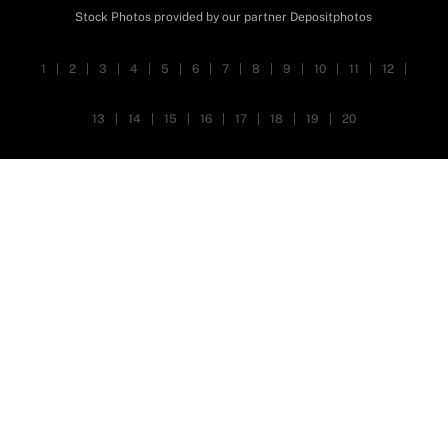
Stock Photos provided by our partner
Depositphotos
1
|
2
|
3
|
4
|
5
|
6
|
7
|
8
|
9
|
10
|
11
|
12
|
13
|
14
|
15
|
16
|
17
|
18
|
19
|
20