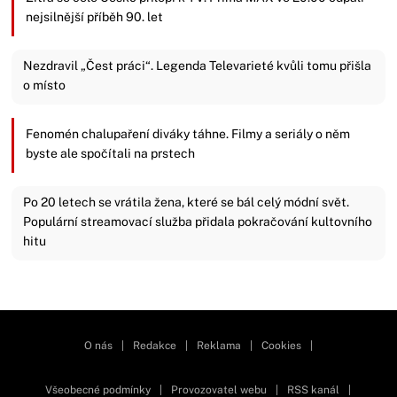
nejsilnější příběh 90. let
Nezdravil „Čest práci“. Legenda Televarieté kvůli tomu přišla
o místo
Fenomén chalupaření diváky táhne. Filmy a seriály o něm
byste ale spočítali na prstech
Po 20 letech se vrátila žena, které se bál celý módní svět.
Populární streamovací služba přidala pokračování kultovního
hitu
Zavřít reklamu
O nás
|
Redakce
|
Reklama
|
Cookies
|
Všeobecné podmínky
|
Provozovatel webu
|
RSS kanál
|