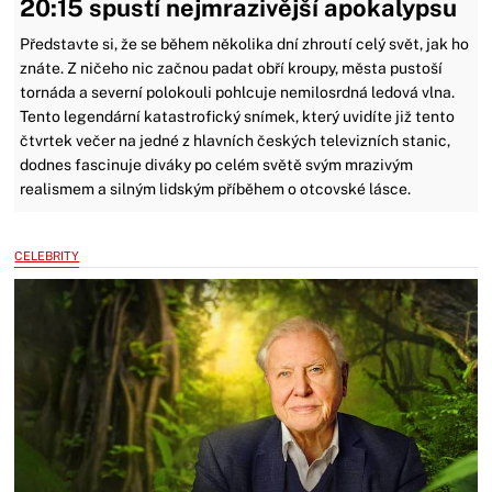
20:15 spustí nejmrazivější apokalypsu
Představte si, že se během několika dní zhroutí celý svět, jak ho
znáte. Z ničeho nic začnou padat obří kroupy, města pustoší
tornáda a severní polokouli pohlcuje nemilosrdná ledová vlna.
Tento legendární katastrofický snímek, který uvidíte již tento
čtvrtek večer na jedné z hlavních českých televizních stanic,
dodnes fascinuje diváky po celém světě svým mrazivým
realismem a silným lidským příběhem o otcovské lásce.
CELEBRITY