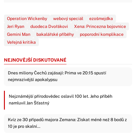
Operation Wickenby
webový speciál
ezošmejdka
Jeri Ryan
duodeca Dvořákovi
Xena: Princezna bojovnice
Gemini Man
bakalářské příběhy
poporodní komplikace
Veřejná kritika
NEJNOVĚJŠÍ DISKUTOVANÉ
Dnes miliony Čechů zajásají: Prima ve 20:15 spustí
nejmrazivější apokalypsu
Nejznámější přírodovědec oslavil 100 let. Jeho příběh
namluvil Jan Šťastný
Kvíz ze 30 případů majora Zemana: Získat méně než 8 bodů z
10 je pro skalní…