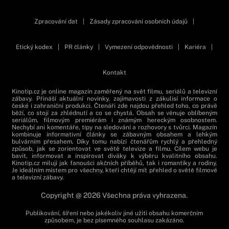
Zpracování dat
|
Zásady zpracování osobních údajů
|
Etický kodex
|
PR články
|
Vymezení odpovědnosti
|
Kariéra
|
Kontakt
Kinotip.cz je online magazín zaměřený na svět filmu, seriálů a televizní
zábavy. Přináší aktuální novinky, zajímavosti z zákulisí informace o
české i zahraniční produkci. Čtenáři zde najdou přehled toho, co právě
běží, co stojí za zhlédnutí a co se chystá. Obsah se věnuje oblíbeným
seriálům, filmovým premiérám i známým hereckým osobnostem.
Nechybí ani komentáře, tipy na sledování a rozhovory s tvůrci. Magazín
kombinuje informativní články se zábavným obsahem a lehkým
bulvárním přesahem. Díky tomu nabízí čtenářům rychlý a přehledný
způsob, jak se zorientovat ve světě televize a filmu. Cílem webu je
bavit, informovat a inspirovat diváky k výběru kvalitního obsahu.
Kinotip.cz milují jak fanoušci akčních příběhů, tak i romantiky a rodiny.
Je ideálním místem pro všechny, kteří chtějí mít přehled o světě filmové
a televizní zábavy.
Copyright @ 2026 Všechna práva vyhrazena.
Publikování, šíření nebo jakékoliv jiné užití obsahu komerčním
způsobem, je bez písemného souhlasu zakázáno.