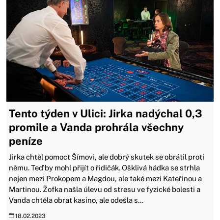
Tento týden v Ulici: Jirka nadýchal 0,3
promile a Vanda prohrála všechny
peníze
Jirka chtěl pomoct Šímovi, ale dobrý skutek se obrátil proti
němu. Teď by mohl přijít o řidičák. Ošklivá hádka se strhla
nejen mezi Prokopem a Magdou, ale také mezi Kateřinou a
Martinou. Žofka našla úlevu od stresu ve fyzické bolesti a
Vanda chtěla obrat kasino, ale odešla s...
18.02.2023