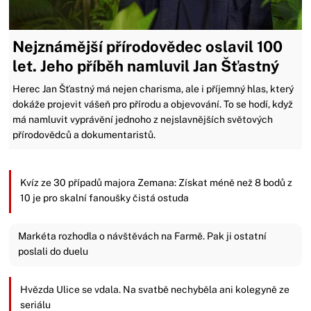
Nejznámější přírodovědec oslavil 100
let. Jeho příběh namluvil Jan Šťastný
Herec Jan Šťastný má nejen charisma, ale i příjemný hlas, který
dokáže projevit vášeň pro přírodu a objevování. To se hodí, když
má namluvit vyprávění jednoho z nejslavnějších světových
přírodovědců a dokumentaristů.
Kvíz ze 30 případů majora Zemana: Získat méně než 8 bodů z
10 je pro skalní fanoušky čistá ostuda
Markéta rozhodla o návštěvách na Farmě. Pak ji ostatní
poslali do duelu
Hvězda Ulice se vdala. Na svatbě nechyběla ani kolegyně ze
seriálu