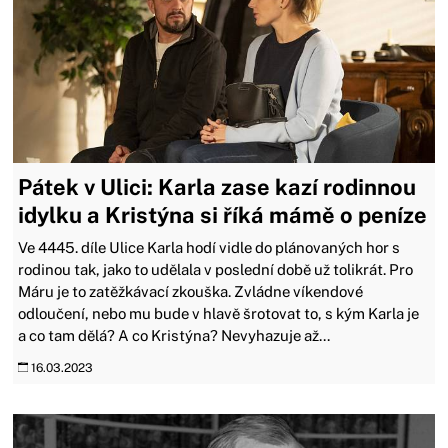
Pátek v Ulici: Karla zase kazí rodinnou
idylku a Kristýna si říká mámě o peníze
Ve 4445. díle Ulice Karla hodí vidle do plánovaných hor s
rodinou tak, jako to udělala v poslední době už tolikrát. Pro
Máru je to zatěžkávací zkouška. Zvládne víkendové
odloučení, nebo mu bude v hlavě šrotovat to, s kým Karla je
a co tam dělá? A co Kristýna? Nevyhazuje až...
16.03.2023