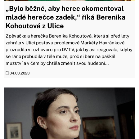
„Bylo běžné, aby herec okomentoval
mladé herečce zadek,“ říká Berenika
Kohoutová z Ulice
Zpěvačka a herečka Berenika Kohoutová, která si před lety
zahrála v Ulici postavu problémové Markéty Havránkové,
prozradila v rozhovoru pro DVTV, jak by asi reagovala, kdyby
se ráno probudila v těle muže, proč si bere na paškál
mužství a v čem by chtěla změnit svou hudební...
04.03.2023