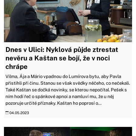
Dnes v Ulici: Nyklová půjde ztrestat
nevěru a Kaštan se bojí, že v noci
chrápe
Vilma, Ája a Mário vpadnou do Lumírova bytu, aby Pavla
přistihli při činu. Stanou se však svědky něčeho, co nečekali.
Také Kaštan se dočká novinky, se kterou nepočítal. Pešek s
ním hodí řeč o spánkové apnoi a namluví mu, že u něj
pozoruje určité příznaky. Kaštan ho poprosí o...
04.05.2023