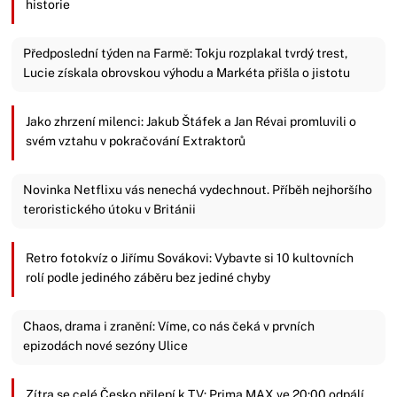
historie
Předposlední týden na Farmě: Tokju rozplakal tvrdý trest,
Lucie získala obrovskou výhodu a Markéta přišla o jistotu
Jako zhrzení milenci: Jakub Štáfek a Jan Révai promluvili o
svém vztahu v pokračování Extraktorů
Novinka Netflixu vás nenechá vydechnout. Příběh nejhoršího
teroristického útoku v Británii
Retro fotokvíz o Jiřímu Sovákovi: Vybavte si 10 kultovních
rolí podle jediného záběru bez jediné chyby
Chaos, drama i zranění: Víme, co nás čeká v prvních
epizodách nové sezóny Ulice
Zítra se celé Česko přilepí k TV: Prima MAX ve 20:00 odpálí