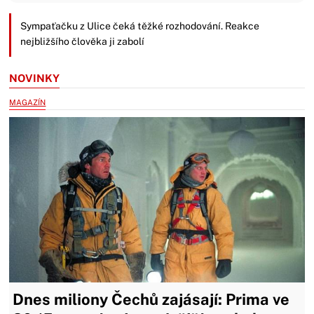
Sympaťačku z Ulice čeká těžké rozhodování. Reakce
nejbližšího člověka ji zabolí
NOVINKY
MAGAZÍN
Dnes miliony Čechů zajásají: Prima ve