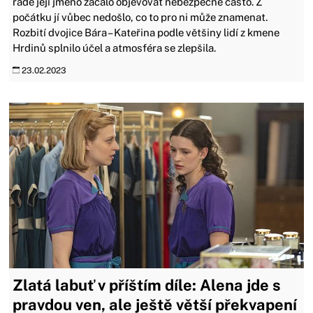
radě její jméno začalo objevovat nebezpečně často. Z
počátku jí vůbec nedošlo, co to pro ni může znamenat.
Rozbití dvojice Bára – Kateřina podle většiny lidí z kmene
Hrdinů splnilo účel a atmosféra se zlepšila.
23.02.2023
Zlatá labuť v příštím díle: Alena jde s
pravdou ven, ale ještě větší překvapení