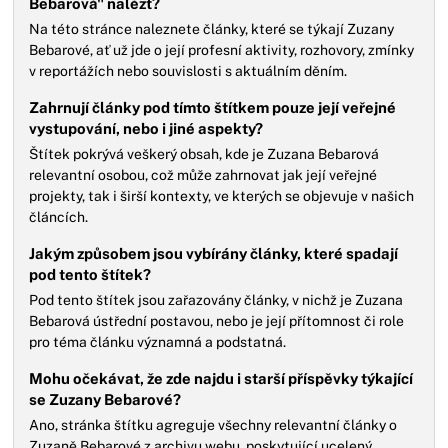
Bebarová" nalézt?
Na této stránce naleznete články, které se týkají Zuzany
Bebarové, ať už jde o její profesní aktivity, rozhovory, zmínky
v reportážích nebo souvislosti s aktuálním děním.
Zahrnují články pod tímto štítkem pouze její veřejné
vystupování, nebo i jiné aspekty?
Štítek pokrývá veškerý obsah, kde je Zuzana Bebarová
relevantní osobou, což může zahrnovat jak její veřejné
projekty, tak i širší kontexty, ve kterých se objevuje v našich
článcích.
Jakým způsobem jsou vybírány články, které spadají
pod tento štítek?
Pod tento štítek jsou zařazovány články, v nichž je Zuzana
Bebarová ústřední postavou, nebo je její přítomnost či role
pro téma článku významná a podstatná.
Mohu očekávat, že zde najdu i starší příspěvky týkající
se Zuzany Bebarové?
Ano, stránka štítku agreguje všechny relevantní články o
Zuzaně Bebarové z archivu webu, poskytující ucelený