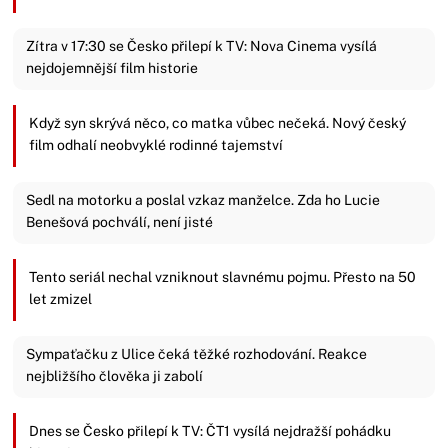
Zítra v 17:30 se Česko přilepí k TV: Nova Cinema vysílá
nejdojemnější film historie
Když syn skrývá něco, co matka vůbec nečeká. Nový český
film odhalí neobvyklé rodinné tajemství
Sedl na motorku a poslal vzkaz manželce. Zda ho Lucie
Benešová pochválí, není jisté
Tento seriál nechal vzniknout slavnému pojmu. Přesto na 50
let zmizel
Sympaťačku z Ulice čeká těžké rozhodování. Reakce
nejbližšího člověka ji zabolí
Dnes se Česko přilepí k TV: ČT1 vysílá nejdražší pohádku