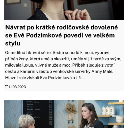
Návrat po krátké rodičovské dovolené
se Evě Podzimkové povedl ve velkém
stylu
Osmidílná fiktivní série, Sedm schodů k moci, vypráví
příběh ženy, která uměla okouzlit, uměla si jít tvrdě za svým,
milovala luxus, vlivné muže a moc. Příběh sleduje životní
cestu a kariérní vzestup venkovské servírky Anny Malé.
Hlavní role získali Eva Podzimková a Jiří...
11.03.2023