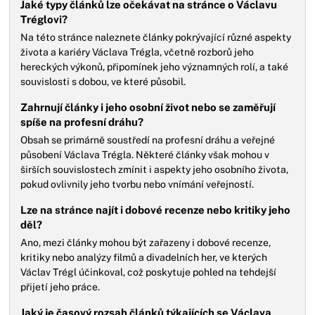
Jaké typy článků lze očekávat na stránce o Václavu
Tréglovi?
Na této stránce naleznete články pokrývající různé aspekty
života a kariéry Václava Trégla, včetně rozborů jeho
hereckých výkonů, připomínek jeho významných rolí, a také
souvislosti s dobou, ve které působil.
Zahrnují články i jeho osobní život nebo se zaměřují
spíše na profesní dráhu?
Obsah se primárně soustředí na profesní dráhu a veřejné
působení Václava Trégla. Některé články však mohou v
širších souvislostech zmínit i aspekty jeho osobního života,
pokud ovlivnily jeho tvorbu nebo vnímání veřejností.
Lze na stránce najít i dobové recenze nebo kritiky jeho
děl?
Ano, mezi články mohou být zařazeny i dobové recenze,
kritiky nebo analýzy filmů a divadelních her, ve kterých
Václav Trégl účinkoval, což poskytuje pohled na tehdejší
přijetí jeho práce.
Jaký je časový rozsah článků týkajících se Václava