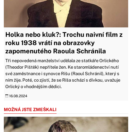
Holka nebo kluk?: Trochu naivní film z
roku 1938 vrátí na obrazovky
zapomenutého Raoula Schránila
Tři nepovedená manželství udělala ze statkáře Orlického
(Theodor Pištěk) nepřítele žen. Ke staromládenectví nutí
své zaměstnance i synovce Ríšu (Raoul Schránil), který s
ním žije. Poté, co zjistí, že se Ríša schází s dívkou, uvažuje
Orlický o vhodnějším dědici.
16.08.2024
MOŽNÁ JSTE ZMEŠKALI