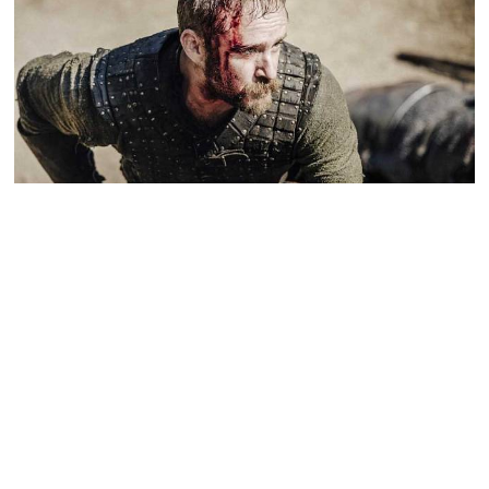
Tyto zahraniční herce uvidíme ve
velkofilmu Jan Žižka. Jak ztvární české
osobnosti hvězda Batmana či Panství
Downton
Chystaný snímek Jan Žižka láká na status historického
velkofilmu s nebývale vysokým rozpočtem. Přitáhnout
diváky do kina by měla i účast zahraničních hvězd. Které to
budou?
27.09.2020