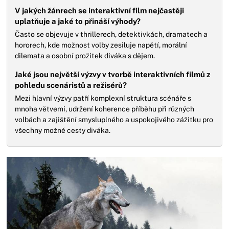
V jakých žánrech se interaktivní film nejčastěji
uplatňuje a jaké to přináší výhody?
Často se objevuje v thrillerech, detektivkách, dramatech a
hororech, kde možnost volby zesiluje napětí, morální
dilemata a osobní prožitek diváka s dějem.
Jaké jsou největší výzvy v tvorbě interaktivních filmů z
pohledu scenáristů a režisérů?
Mezi hlavní výzvy patří komplexní struktura scénáře s
mnoha větvemi, udržení koherence příběhu při různých
volbách a zajištění smysluplného a uspokojivého zážitku pro
všechny možné cesty diváka.