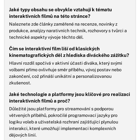
Jaké typy obsahu se obvykle vztahují k tématu
interaktivních filmů na této stránce?
Naleznete zde články zaměřené na recenze, novinky z
produkce, analýzy narativních technik, rozhovory s tvůrci a
technické aspekty vývoje těchto děl.
Čím se interaktivní film liší od klasických
kinematografických děl z hlediska diváckého zážitku?
Hlavní rozdíl spočívá v aktivní účasti diváka, který svými
volbami přímo ovlivňuje směr příběhu, vývoj postav nebo
zakončení, což přináší unikátní a personalizovanou
zkušenost.
Jaké technologie a platformy jsou klíčové pro realizaci
interaktivních filmů a proč?
Důležité jsou platformy pro streamování s podporou
větvených příběhů, pokročilé programovací jazyky pro
logiku voleb a uživatelská rozhraní zajišťující plynulou
interakci, které umožňují implementaci komplexních
dějových linií.