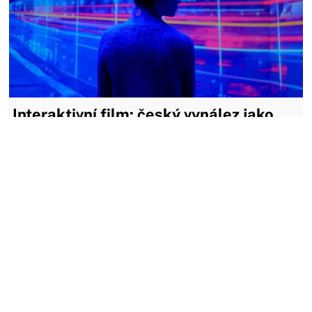
Interaktivní film: český vynález jako
budoucnost kinematografie nebo planý
výdobytek Netflixu
Pokusy o interaktivní film s sebou nesou zajímavou
myšlenku, že by se pouhý divák jako pozorovatel mohl stát
součástí filmu a ovlivnit tak jeho děj. Jedná se o převratnou
inovaci a již dnes je pár ambasadorů na světě.
09.11.2020
MOŽNÁ JSTE ZMEŠKALI