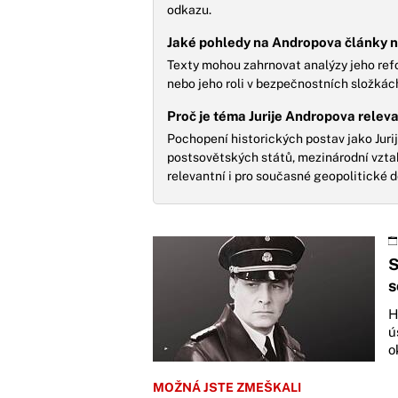
odkazu.
Jaké pohledy na Andropova články n
Texty mohou zahrnovat analýzy jeho ref
nebo jeho roli v bezpečnostních složkách
Proč je téma Jurije Andropova releva
Pochopení historických postav jako Juri
postsovětských států, mezinárodní vzt
relevantní i pro současné geopolitické d
S
s
H
ú
o
MOŽNÁ JSTE ZMEŠKALI