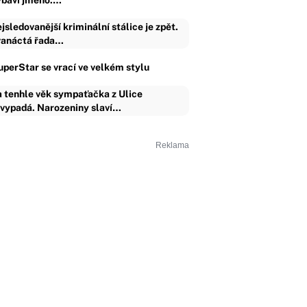
ybaví jméno.…
jsledovanější kriminální stálice je zpět.
anáctá řada…
uperStar se vrací ve velkém stylu
 tenhle věk sympaťačka z Ulice
vypadá. Narozeniny slaví…