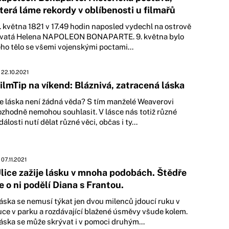
terá láme rekordy v oblíbenosti u filmařů
. května 1821 v 17.49 hodin naposled vydechl na ostrově
vatá Helena NAPOLEON BONAPARTE. 9. května bylo
eho tělo se všemi vojenskými poctami...
22.10.2021
ilmTip na víkend: Bláznivá, zatracená láska
e láska není žádná věda? S tím manželé Weaverovi
ozhodně nemohou souhlasit. V lásce nás totiž různé
dálosti nutí dělat různé věci, občas i ty...
07.11.2021
lice zažije lásku v mnoha podobách. Štědře
e o ni podělí Diana s Frantou.
áska se nemusí týkat jen dvou milenců jdoucí ruku v
uce v parku a rozdávající blažené úsměvy všude kolem.
áska se může skrývat i v pomoci druhým...