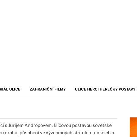
RIÁL ULICE
ZAHRANIČNÍ FILMY
ULICE HERCI HEREČKY POSTAVY
ící s Jurijem Andropovem, klíčovou postavou sovětské
ickou dráhu, působení ve významných státních funkcích a