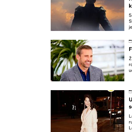
k
5
S
j
F
Ž
r
u
U
s
L
r
L