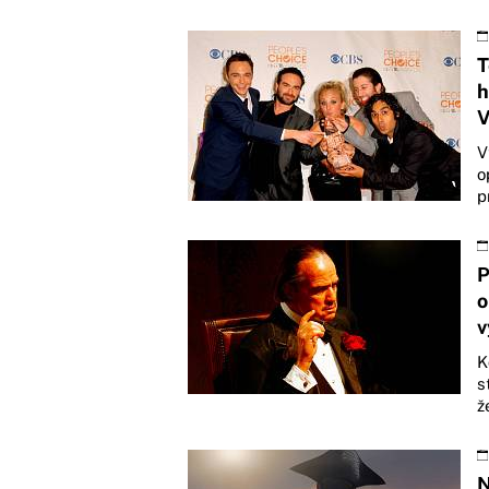
T
h
V
V
o
p
P
o
v
K
s
ž
N