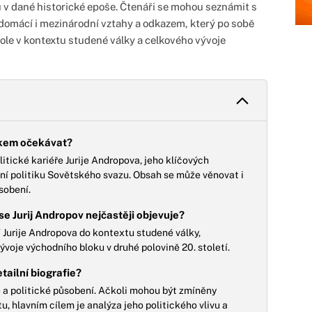
 v dané historické epoše. Čtenáři se mohou seznámit s
domácí i mezinárodní vztahy a odkazem, který po sobě
 role v kontextu studené války a celkového vývoje
tkem očekávat?
itické kariéře Jurije Andropova, jeho klíčových
iční politiku Sovětského svazu. Obsah se může věnovat i
sobení.
se Jurij Andropov nejčastěji objevuje?
 Jurije Andropova do kontextu studené války,
oje východního bloku v druhé polovině 20. století.
etailní biografie?
 a politické působení. Ačkoli mohou být zmíněny
, hlavním cílem je analýza jeho politického vlivu a