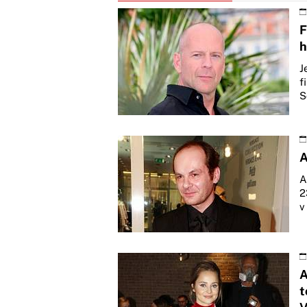
F
h
J
f
S
A
A
2
v
A
t