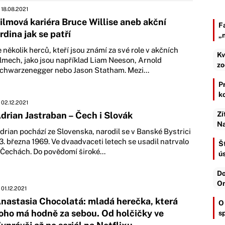
18.08.2021
ilmová kariéra Bruce Willise aneb akční
F
rdina jak se patří
„
e několik herců, kteří jsou známí za své role v akčních
Kv
ilmech, jako jsou například Liam Neeson, Arnold
zo
chwarzenegger nebo Jason Statham. Mezi...
Pr
k
02.12.2021
drian Jastraban – Čech i Slovák
Zí
Na
drian pochází ze Slovenska, narodil se v Banské Bystrici
3. března 1969. Ve dvaadvaceti letech se usadil natrvalo
Št
 Čechách. Do povědomí široké...
ú
Do
On
01.12.2021
nastasia Chocolatá: mladá herečka, která
O
oho má hodně za sebou. Od holčičky ve
s