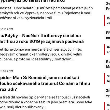
yprávěj až po seriál na Netflixu
Zv
nastasii Chocholatou si můžete pamatovat ještě z jejích
Pr
ětských rolí ve Vyprávěj nebo ve filmu Pojedeme k moři.
edávno si však vyzkoušela i roli...
D
v
10.10.2021
Př
o/Kdyby – NeoNoir thrillerový seriál na
no
etflixu z roku 2019 je zajímavá podívaná
K
etflix je domovem nejrůznějších seriálových hitů.
s
ředevším dramatické thrillery jsou u diváků velmi
blíbené, a proto se i desetidílný „Co/Kdyby“...
Ro
Ma
11.09.2021
S
pider-Man 3: Konečně jsme se dočkali
b
louho očekávaného traileru! Co nám o filmu
rozradí?
Zí
vy
a třetí díl nového Spider-Mana se fanoušci už načekali
odně dlouho a konečně se blíží jeho premiéra. Sony také
Vš
ydal svůj dlouho slibovaný...