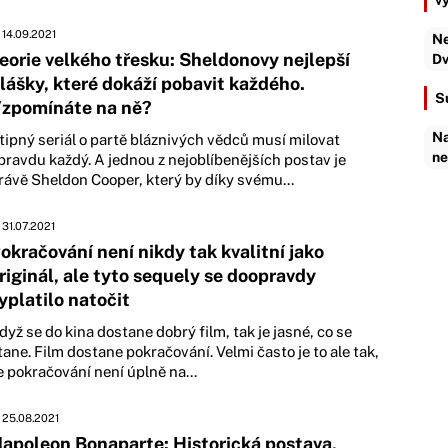
v
14.09.2021
Ne
eorie velkého třesku: Sheldonovy nejlepší
Dv
lášky, které dokáží pobavit každého.
S
zpomínáte na ně?
Na
tipný seriál o partě bláznivých vědců musí milovat
ne
pravdu každý. A jednou z nejoblíbenějších postav je
rávě Sheldon Cooper, který by díky svému...
31.07.2021
okračování není nikdy tak kvalitní jako
riginál, ale tyto sequely se doopravdy
yplatilo natočit
dyž se do kina dostane dobrý film, tak je jasné, co se
tane. Film dostane pokračování. Velmi často je to ale tak,
e pokračování není úplně na...
25.08.2021
apoleon Bonaparte: Historická postava,