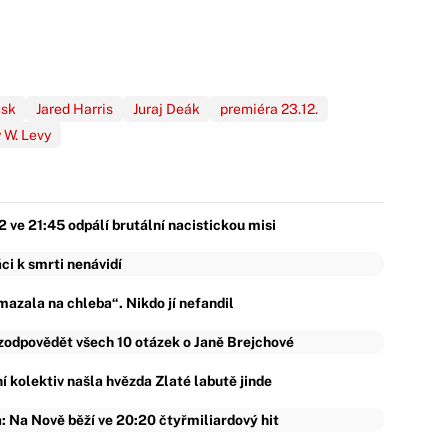
usk
Jared Harris
Juraj Deák
premiéra 23.12.
 W. Levy
ve 21:45 odpálí brutální nacistickou misi
ci k smrti nenávidí
azala na chleba“. Nikdo jí nefandil
 zodpovědět všech 10 otázek o Janě Brejchové
vní kolektiv našla hvězda Zlaté labutě jinde
 Na Nově běží ve 20:20 čtyřmiliardový hit