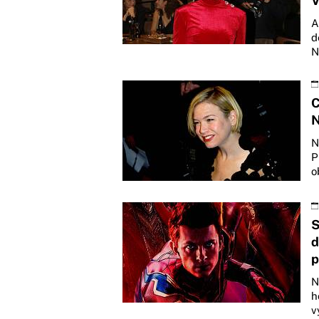
V
A
d
N
C
N
N
P
o
S
d
p
N
h
v