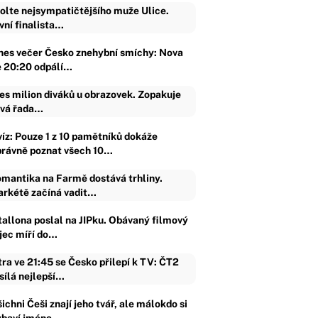
olte nejsympatičtějšího muže Ulice.
vní finalista…
nes večer Česko znehybní smíchy: Nova
e 20:20 odpálí…
es milion diváků u obrazovek. Zopakuje
vá řada…
víz: Pouze 1 z 10 pamětníků dokáže
právně poznat všech 10…
mantika na Farmě dostává trhliny.
rkétě začíná vadit…
tallona poslal na JIPku. Obávaný filmový
ijec míří do…
tra ve 21:45 se Česko přilepí k TV: ČT2
sílá nejlepší…
ichni Češi znají jeho tvář, ale málokdo si