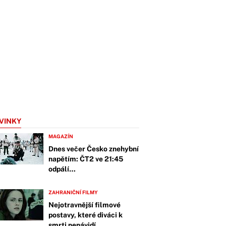
VINKY
MAGAZÍN
Dnes večer Česko znehybní
napětím: ČT2 ve 21:45
odpálí…
ZAHRANIČNÍ FILMY
Nejotravnější filmové
postavy, které diváci k
smrti nenávidí