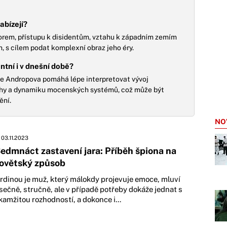
abízejí?
orem, přístupu k disidentům, vztahu k západním zemím
, s cílem podat komplexní obraz jeho éry.
ntní i v dnešní době?
je Andropova pomáhá lépe interpretovat vývoj
ahy a dynamiku mocenských systémů, což může být
ění.
NO
03.11.2023
edmnáct zastavení jara: Příběh špiona na
ovětský způsob
rdinou je muž, který málokdy projevuje emoce, mluví
sečně, stručně, ale v případě potřeby dokáže jednat s
kamžitou rozhodností, a dokonce i...