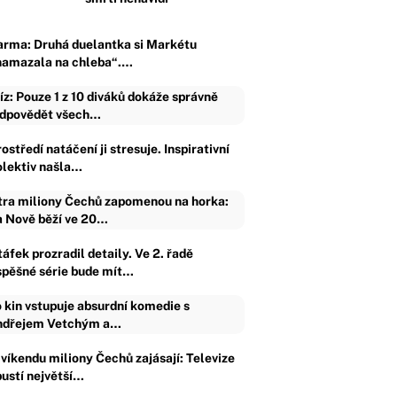
arma: Druhá duelantka si Markétu
namazala na chleba“.…
íz: Pouze 1 z 10 diváků dokáže správně
dpovědět všech…
ostředí natáčení ji stresuje. Inspirativní
olektiv našla…
tra miliony Čechů zapomenou na horka:
 Nově běží ve 20…
áfek prozradil detaily. Ve 2. řadě
spěšné série bude mít…
 kin vstupuje absurdní komedie s
dřejem Vetchým a…
 víkendu miliony Čechů zajásají: Televize
pustí největší…