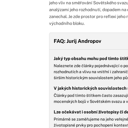
jeho vliv na směřování Sovětského svazu
analýzami jeho rozhodnutí, dopadem na 
zanechal. Je zde prostor pro reflexi jeho
východního bloku.
FAQ: Jurij Andropov
Jaký typ obsahu mohu pod tímto ští
Naleznete zde články pojednávající o pol
rozhodnutích a vlivu na vnitřní i zahran
širším historickým souvislostem jeho pů
V jakých historických souvislostech 
Články pod tímto štítkem často zasazují
mocenských bojů v Sovětském svazu a výv
Lze očekávat i osobní životopisy či d
Primárně se zaměřujeme na jeho veřejné
životopisné prvky pro pochopení kontextu