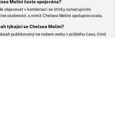
elsea Melini často spojována?
de objevovat v kombinaci se štítky označujícími
 jiné osobnosti, s nimiž Chelsea Melini spolupracovala.
sah týkající se Chelsea Melini?
í obsah publikovaný na našem webu v průběhu času, čímž
ru a činnost.
NO
09.05.2026
do je stalker? Diváci Ulice budou ještě
řekvapení, vzkazuje herečka
talker škodí už moc dlouho a spekulace začínají nudit.
iváci konečně chtějí jasnou odpověď, kdo za
btěžováním Adriany Peškové vlastně stojí....