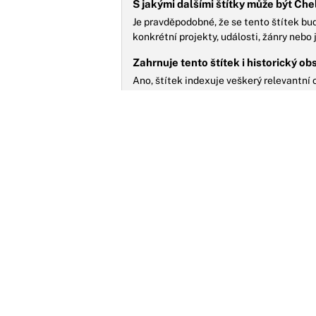
S jakými dalšími štítky může být Ch
Je pravděpodobné, že se tento štítek bu
konkrétní projekty, události, žánry nebo
Zahrnuje tento štítek i historický ob
Ano, štítek indexuje veškerý relevantn
nabízí retrospektivní pohled na její karié
Nenalezeny žádné články.
MOŽNÁ JSTE ZMEŠKALI
K
p
S
D
o