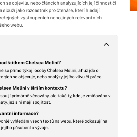
h se objevila, nebo článcích analyzujících její činnost či
 slouží jako rozcestník pro čtenáře, kteří hledají
 veřejných vystoupeních nebo jiných relevantních
ašeho webu.
pod štítkem Chelsea Melini?
é se přímo týkají osoby Chelsea Melini, ať už jde o
terých se objevuje, nebo analýzy jejího vlivu či práce.
elsea Melini v širším kontextu?
jsou jí primárně věnovány, ale také ty, kde je zmiňována v
y, jež s ní mají spojitost.
evantní informace?
 rychlé vyhledání všech textů na webu, které odkazují na
jejího působení a vývoje.