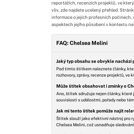
reportážích, recenzích projektů, ve kterýc
vliv, zde najdete ucelený přehled. Stránka
informace o jejích profesních počinech,
aspektech jejího působení v kontextu n
FAQ: Chelsea Melini
Jaký typ obsahu se obvykle nachází 
Pod tímto štítkem naleznete články, kter
rozhovory, zprávy, recenze projektů, ve k
Může štítek obsahovat i zmínky o Ch
Ano, štítek sdružuje nejen články, které 
souvislosti s událostmi, pořady nebo témat
Jak mi tento štítek pomůže najít rel
Štítek slouží jako efektivní nástroj pro
Chelsea Melini, což usnadňuje sledování 