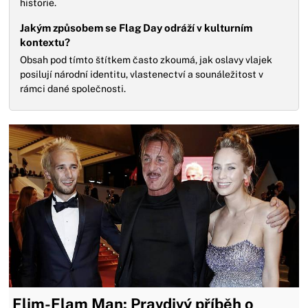
historie.
Jakým způsobem se Flag Day odráží v kulturním
kontextu?
Obsah pod tímto štítkem často zkoumá, jak oslavy vlajek
posilují národní identitu, vlastenectví a sounáležitost v
rámci dané společnosti.
Flim-Flam Man: Pravdivý příběh o