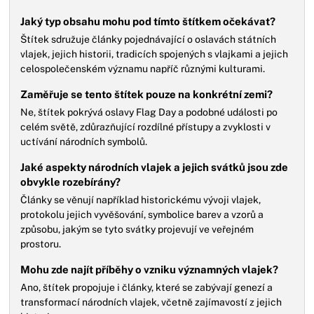
Jaký typ obsahu mohu pod tímto štítkem očekávat?
Štítek sdružuje články pojednávající o oslavách státních
vlajek, jejich historii, tradicích spojených s vlajkami a jejich
celospolečenském významu napříč různými kulturami.
Zaměřuje se tento štítek pouze na konkrétní zemi?
Ne, štítek pokrývá oslavy Flag Day a podobné události po
celém světě, zdůrazňující rozdílné přístupy a zvyklosti v
uctívání národních symbolů.
Jaké aspekty národních vlajek a jejich svátků jsou zde
obvykle rozebírány?
Články se věnují například historickému vývoji vlajek,
protokolu jejich vyvěšování, symbolice barev a vzorů a
způsobu, jakým se tyto svátky projevují ve veřejném
prostoru.
Mohu zde najít příběhy o vzniku významných vlajek?
Ano, štítek propojuje i články, které se zabývají genezí a
transformací národních vlajek, včetně zajímavostí z jejich