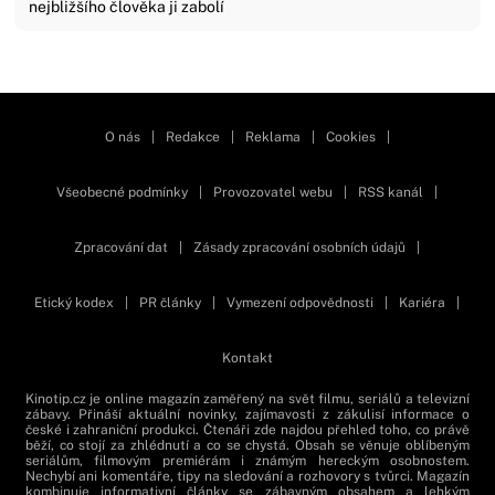
nejbližšího člověka ji zabolí
Zavřít reklamu
O nás
|
Redakce
|
Reklama
|
Cookies
|
Všeobecné podmínky
|
Provozovatel webu
|
RSS kanál
|
Zpracování dat
|
Zásady zpracování osobních údajů
|
Etický kodex
|
PR články
|
Vymezení odpovědnosti
|
Kariéra
|
Kontakt
Kinotip.cz je online magazín zaměřený na svět filmu, seriálů a televizní
zábavy. Přináší aktuální novinky, zajímavosti z zákulisí informace o
české i zahraniční produkci. Čtenáři zde najdou přehled toho, co právě
běží, co stojí za zhlédnutí a co se chystá. Obsah se věnuje oblíbeným
seriálům, filmovým premiérám i známým hereckým osobnostem.
Nechybí ani komentáře, tipy na sledování a rozhovory s tvůrci. Magazín
kombinuje informativní články se zábavným obsahem a lehkým