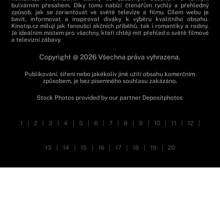
bulvárním přesahem. Díky tomu nabízí čtenářům rychlý a přehledný
způsob, jak se zorientovat ve světě televize a filmu. Cílem webu je
bavit, informovat a inspirovat diváky k výběru kvalitního obsahu.
Kinotip.cz milují jak fanoušci akčních příběhů, tak i romantiky a rodiny.
Je ideálním místem pro všechny, kteří chtějí mít přehled o světě filmové
a televizní zábavy.
Copyright @ 2026 Všechna práva vyhrazena.
Publikování, šíření nebo jakékoliv jiné užití obsahu komerčním
způsobem, je bez písemného souhlasu zakázáno.
Stock Photos provided by our partner
Depositphotos
1
|
2
|
3
|
4
|
5
|
6
|
7
|
8
|
9
|
10
|
11
|
12
|
13
|
14
|
15
|
16
|
17
|
18
|
19
|
20