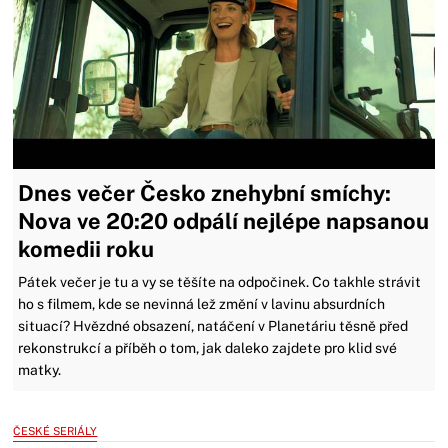
Dnes večer Česko znehybní smíchy:
Nova ve 20:20 odpálí nejlépe napsanou
komedii roku
Pátek večer je tu a vy se těšíte na odpočinek. Co takhle strávit
ho s filmem, kde se nevinná lež změní v lavinu absurdních
situací? Hvězdné obsazení, natáčení v Planetáriu těsně před
rekonstrukcí a příběh o tom, jak daleko zajdete pro klid své
matky.
ČESKÉ SERIÁLY