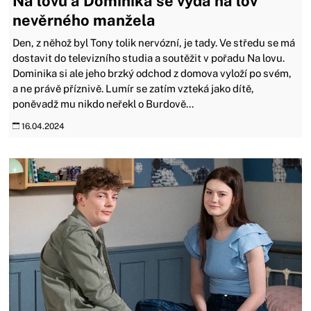
Na lovu a Dominika se vydá na lov
nevěrného manžela
Den, z něhož byl Tony tolik nervózní, je tady. Ve středu se má
dostavit do televizního studia a soutěžit v pořadu Na lovu.
Dominika si ale jeho brzký odchod z domova vyloží po svém,
a ne právě příznivě. Lumír se zatím vzteká jako dítě,
poněvadž mu nikdo neřekl o Burdově...
16.04.2024