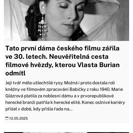
Tato první dáma českého filmu zářila
ve 30. letech. Neuvěřitelná cesta
filmové hvězdy, kterou Vlasta Burian
odmítl
Její tvář měla ušlechtilé rysy. Možná i proto dostala roli
kněžny ve filmovém zpracování Babičky z roku 1940. Marie
Glázrová platila za noblesní dámu a v prvorepublikové
herecké branži patřila k herecké elitě. Konec oslnivé kariéry
přišel v době, kdy přišla řada na...
13.05.2025