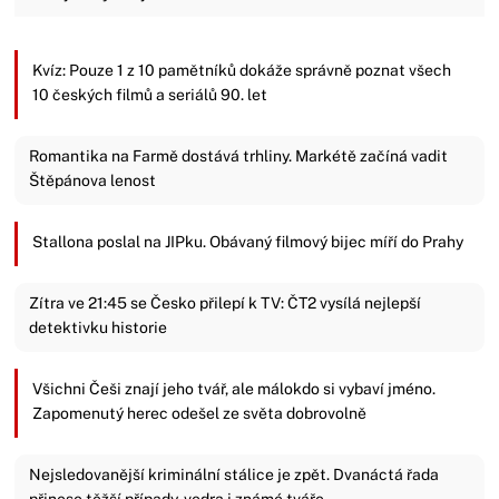
Kvíz: Pouze 1 z 10 pamětníků dokáže správně poznat všech
10 českých filmů a seriálů 90. let
Romantika na Farmě dostává trhliny. Markétě začíná vadit
Štěpánova lenost
Stallona poslal na JIPku. Obávaný filmový bijec míří do Prahy
Zítra ve 21:45 se Česko přilepí k TV: ČT2 vysílá nejlepší
detektivku historie
Všichni Češi znají jeho tvář, ale málokdo si vybaví jméno.
Zapomenutý herec odešel ze světa dobrovolně
Nejsledovanější kriminální stálice je zpět. Dvanáctá řada
přinese těžší případy, vedra i známé tváře