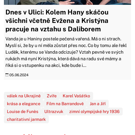
Dnes v Ulici: Kolem Hany skáčou
všichni včetně Evžena a Kristýna
pracuje na vztahu s Daliborem
Vanda je u Haniny postele pečená vařená. Má o ni strach.
Myslí si, že by u ní měla zůstat přes noc. Co by tomu ale řekl
Luděk, kterému se Vanda odcizuje? Vztah pevně ve svých
rukách má nyní Kristýna, která dává na radu své mámy a
říká si o vstupenku na akci, kde bude i...
05.06.2024
válek na Ukrajině
Zvíře
Karel Vašátko
krása a elegance
Film na Barrandově
Jan a Jiří
Louise de Funès
Ultrazvuk
zimní olympijské hry 1936
charitativní jarmark