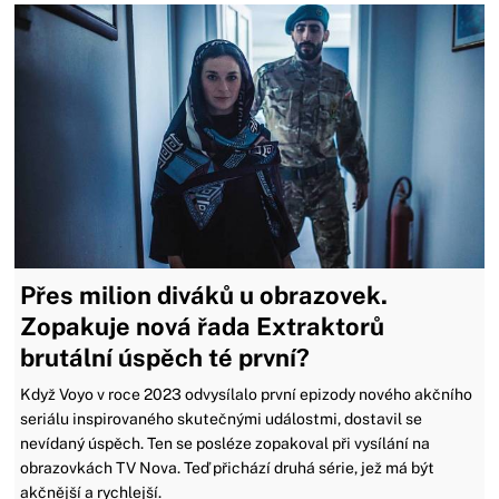
Přes milion diváků u obrazovek.
Zopakuje nová řada Extraktorů
brutální úspěch té první?
Když Voyo v roce 2023 odvysílalo první epizody nového akčního
seriálu inspirovaného skutečnými událostmi, dostavil se
nevídaný úspěch. Ten se posléze zopakoval při vysílání na
obrazovkách TV Nova. Teď přichází druhá série, jež má být
akčnější a rychlejší.