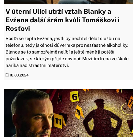
V úterní Ulici utrží vztah Blanky a
Evžena další šrám kvůli Tomáškovi i
Rosťovi
Rosťa se zeptá Evžena, jestli by nechtěl dělat službu na
telefonu, tedy jakéhosi důvěrníka pro nešťastné alkoholiky.
Blance se to samozřejmě nelíbí a ještě méně ji potěší
požadavek, se kterým přijde novinář. Mezitím Irena ve škole
naříká nad strastmi mateřství.
18.03.2024