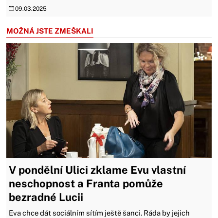
09.03.2025
MOŽNÁ JSTE ZMEŠKALI
V pondělní Ulici zklame Evu vlastní
neschopnost a Franta pomůže
bezradné Lucii
Eva chce dát sociálním sítím ještě šanci. Ráda by jejich