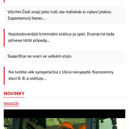
Všichni Češi znají jeho tvář, ale málokdo si vybaví jméno.
Zapomenutý herec…
Nejsledovanější kriminální stálice je zpět. Dvanáctá řada
přinese těžší případy…
SuperStar se vrací ve velkém stylu
Na tenhle věk sympaťačka z Ulice nevypadá. Narozeniny
slaví 6. 8. a oslňuje…
NOVINKY
MAGAZÍN