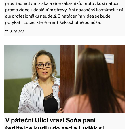
prostřednictvím získala více zákazníků, proto zkusí natočit
promo video k doplňkům stravy. Ani navoněný kostýmek z ní
ale profesionálku neudělá. S natáčením videa se bude
potýkat i Lucie, které František ochotně pomůže.
18.02.2024
V páteční Ulici vrazí Soňa paní
ředitelce kudlu do zad a Luděk si