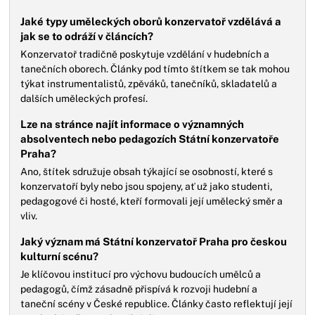
Jaké typy uměleckých oborů konzervatoř vzdělává a
jak se to odráží v článcích?
Konzervatoř tradičně poskytuje vzdělání v hudebních a
tanečních oborech. Články pod tímto štítkem se tak mohou
týkat instrumentalistů, zpěváků, tanečníků, skladatelů a
dalších uměleckých profesí.
Lze na stránce najít informace o významných
absolventech nebo pedagozích Státní konzervatoře
Praha?
Ano, štítek sdružuje obsah týkající se osobností, které s
konzervatoří byly nebo jsou spojeny, ať už jako studenti,
pedagogové či hosté, kteří formovali její umělecký směr a
vliv.
Jaký význam má Státní konzervatoř Praha pro českou
kulturní scénu?
Je klíčovou institucí pro výchovu budoucích umělců a
pedagogů, čímž zásadně přispívá k rozvoji hudební a
taneční scény v České republice. Články často reflektují její