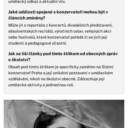
umělecký odkaz a aktuální vliv.
Jaké události spojené s konzervatoří mohou být v
článcích zmíněny?
Může jít o reportáže z koncertů, divadelních představení,
absolventských recitálů, výročních oslav, veřejných akcí
nebo festivalů, které konzervatoř pořádá či se jich její
studenti a pedagogové účastní.
Jak se liší články pod tímto štítkem od obecných zpráv
o školství?
Obsah pod tímto štítkem je specificky zaměřen na Státní
konzervatoř Praha a její unikátní postavení v uměleckém
vzdělávání, nikoli na školství obecně. Zdůrazňuje její
umělecké aktivity a jedinečnou roli.