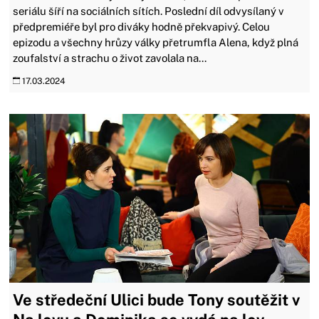
seriálu šíří na sociálních sítích. Poslední díl odvysílaný v
předpremiéře byl pro diváky hodně překvapivý. Celou
epizodu a všechny hrůzy války přetrumfla Alena, když plná
zoufalství a strachu o život zavolala na...
17.03.2024
Ve středeční Ulici bude Tony soutěžit v