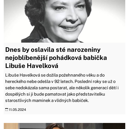
Dnes by oslavila sté narozeniny
nejoblíbenější pohádková babička
Libuše Havelková
Libuše Havelková se dožila požehnaného věku a do
hereckého nebe odešla v 92 letech. Poslední roky se už o
sebe nedokázala sama postarat, ale několik generací dětí i
dospělých si ji bude pamatovat jako představitelku
starostlivých maminek a vlídných babiček.
11.05.2024